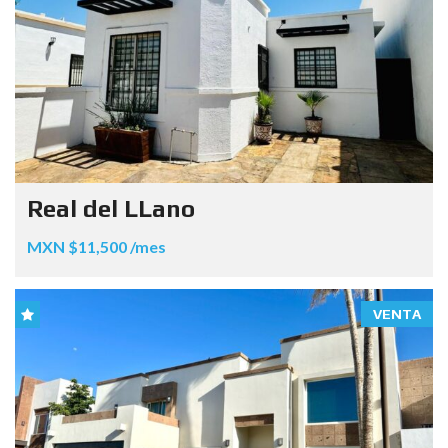
Real del LLano
MXN $11,500 /mes
VENTA