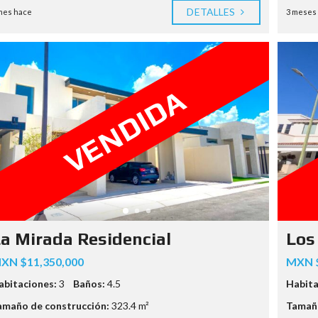
DETALLES
mes hace
3 meses
VENDIDA
a Mirada Residencial
Los
XN $11,350,000
MXN $
abitaciones:
3
Baños:
4.5
Habita
amaño de construcción:
323.4 m²
Tamaño