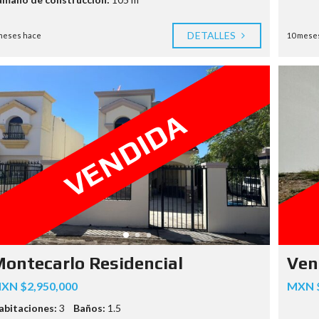
DETALLES
meses hace
10 mese
VENDIDA
ontecarlo Residencial
Ven
XN $2,950,000
MXN $
abitaciones:
3
Baños:
1.5