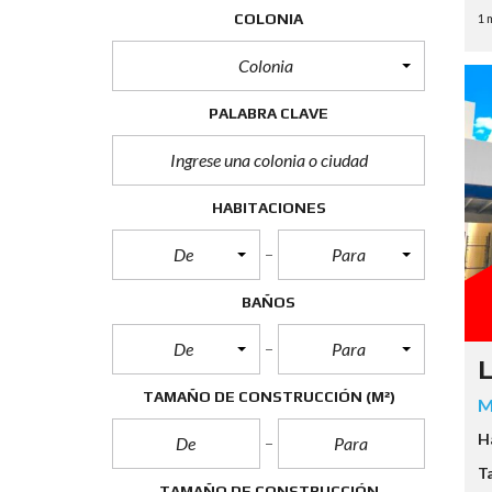
COLONIA
1 
Colonia
PALABRA CLAVE
HABITACIONES
De
Para
BAÑOS
De
Para
L
TAMAÑO DE CONSTRUCCIÓN
(M²)
M
H
T
TAMAÑO DE CONSTRUCCIÓN