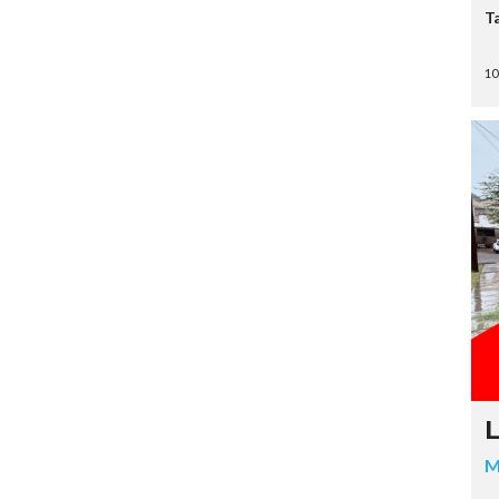
T
10
L
M