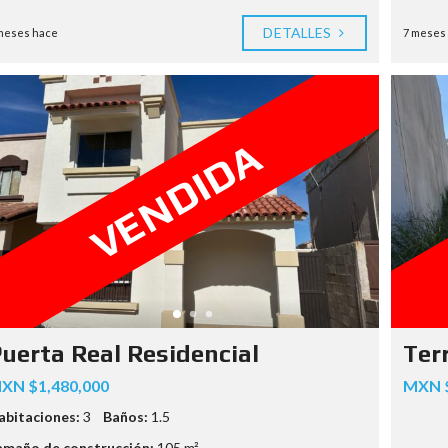
DETALLES
meses hace
7 meses
VENDIDA
uerta Real Residencial
Ter
XN $1,480,000
MXN $
abitaciones:
3
Baños:
1.5
amaño de construcción:
105 m²