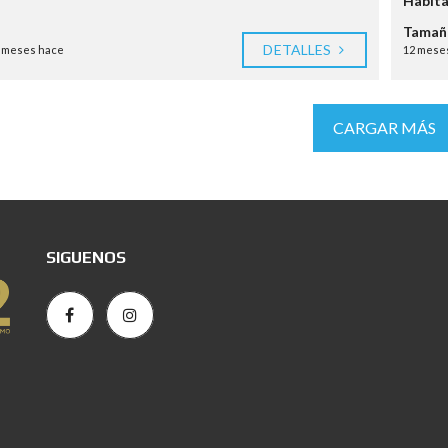
Habita
Tamaño
DETALLES
 meses hace
12 mese
CARGAR MÁS
SIGUENOS