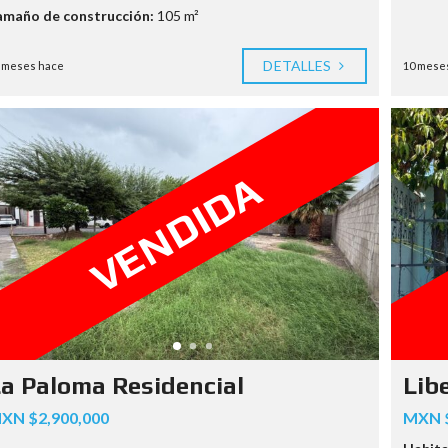
amaño de construcción:
105 m²
DETALLES
 meses hace
10 mese
VENDIDA
a Paloma Residencial
Lib
XN $2,900,000
MXN $