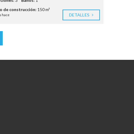
ciones:
3
Baños:
1
 de construcción:
150 m²
DETALLES
s hace