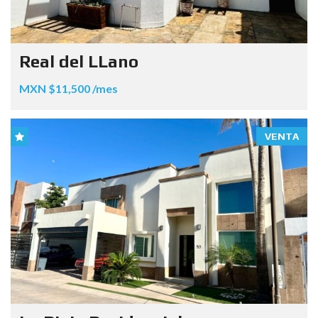
Real del LLano
MXN $11,500 /mes
VENTA