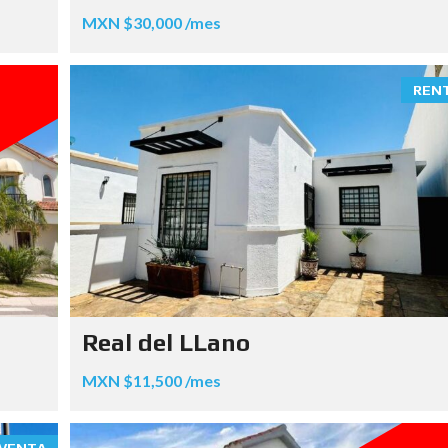
MXN $30,000 /mes
REN
Real del LLano
MXN $11,500 /mes