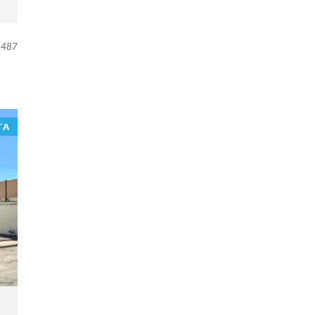
487
TA