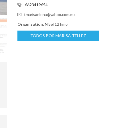
6623419654
tmarisaelena@yahoo.com.mx
Organization:
Nivel 12 hmo
TODOS POR MARISA TELLEZ