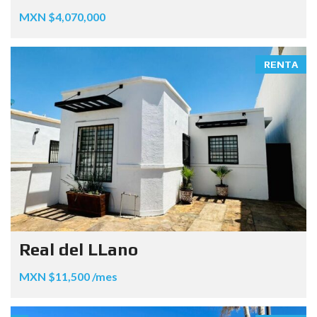
MXN $4,070,000
RENTA
Real del LLano
MXN $11,500 /mes