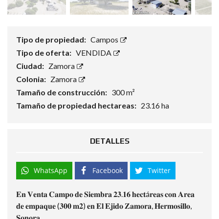
Tipo de propiedad:
Campos
Tipo de oferta:
VENDIDA
Ciudad:
Zamora
Colonia:
Zamora
Tamaño de construcción:
300 m²
Tamaño de propiedad hectareas:
23.16 ha
DETALLES
WhatsApp
Facebook
Twitter
𝐄𝐧 𝐕𝐞𝐧𝐭𝐚 𝐂𝐚𝐦𝐩𝐨 𝐝𝐞 𝐒𝐢𝐞𝐦𝐛𝐫𝐚 𝟐𝟑.𝟏𝟔 𝐡𝐞𝐜𝐭á𝐫𝐞𝐚𝐬 𝐜𝐨𝐧 𝐀𝐫𝐞𝐚
𝐝𝐞 𝐞𝐦𝐩𝐚𝐪𝐮𝐞 (𝟑𝟎𝟎 𝐦𝟐) 𝐞𝐧 𝐄𝐥 𝐄𝐣𝐢𝐝𝐨 𝐙𝐚𝐦𝐨𝐫𝐚, 𝐇𝐞𝐫𝐦𝐨𝐬𝐢𝐥𝐥𝐨,
𝐒𝐨𝐧𝐨𝐫𝐚