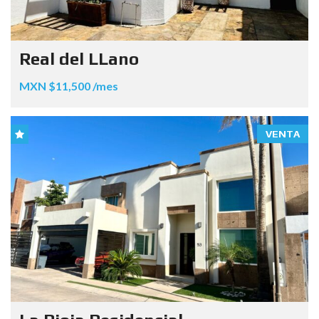
Real del LLano
MXN $11,500 /mes
VENTA