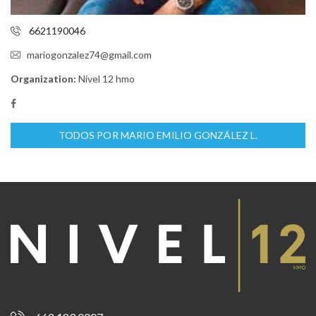
6621190046
mariogonzalez74@gmail.com
Organization:
Nivel 12 hmo
TODOS POR MARIO EMILIO GONZÁLEZ L.