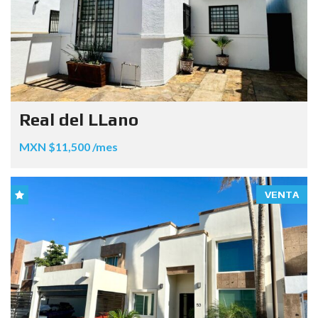
Real del LLano
MXN $11,500 /mes
VENTA