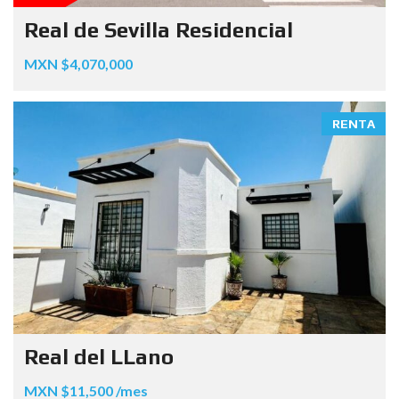
Real de Sevilla Residencial
MXN $4,070,000
RENTA
Real del LLano
MXN $11,500 /mes