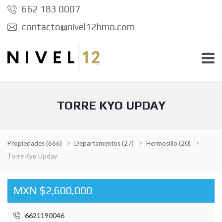
662 183 0007
contacto@nivel12hmo.com
TORRE KYO UPDAY
Propiedades
(666)
Departamentos
(27)
Hermosillo
(20)
Torre Kyo Upday
MXN $2,600,000
6621190046