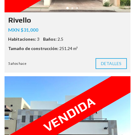
Rivello
MXN $31,000
Habitaciones:
3
Baños:
2.5
Tamaño de construcción:
251.24 m²
DETALLES
5 años hace
VENDIDA