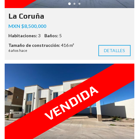
La Coruña
MXN $8,500,000
Habitaciones:
3
Baños:
5
Tamaño de construcción:
416 m²
DETALLES
6 años hace
VENDIDA