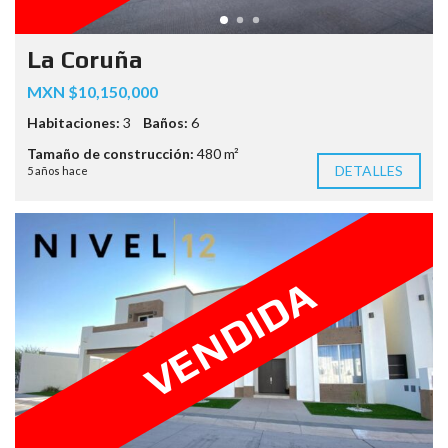
La Coruña
MXN $10,150,000
Habitaciones:
3
Baños:
6
Tamaño de construcción:
480 m²
DETALLES
5 años hace
VENDIDA