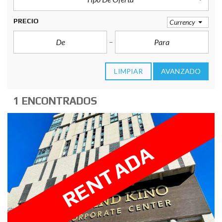
PRECIO
Currency
LIMPIAR
AVANZADO
1 ENCONTRADOS
RENTADA