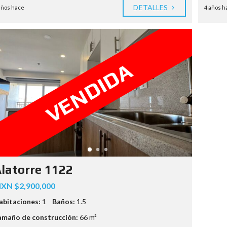
DETALLES
años hace
4 años h
VENDIDA
latorre 1122
XN $2,900,000
abitaciones:
1
Baños:
1.5
amaño de construcción:
66 m²