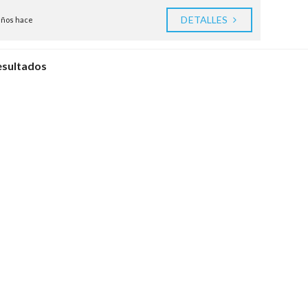
DETALLES
años hace
esultados