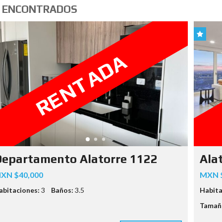
 ENCONTRADOS
RENTADA
epartamento Alatorre 1122
Ala
XN $40,000
MXN $
abitaciones:
3
Baños:
3.5
Habita
Tamaño