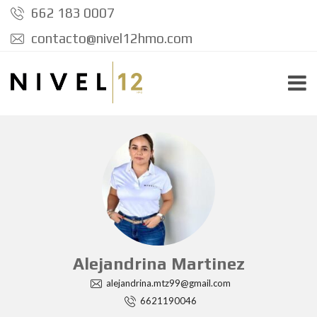
662 183 0007
contacto@nivel12hmo.com
Alejandrina Martinez
alejandrina.mtz99@gmail.com
6621190046